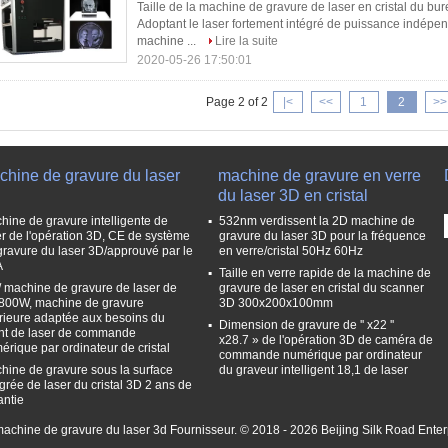
Taille de la machine de gravure de laser en cristal du
Adoptant le laser fortement intégré de puissance indépe
machine ...
Lire la suite
2020-05-26 17:50:01
Page 2 of 2
|<
<<
1
2
>>
chine de gravure du laser
machine de gravure en verre
du laser 3D en cristal
hine de gravure intelligente de
532nm verdissent la 2D machine de
er de l'opération 3D, CE de système
gravure du laser 3D pour la fréquence
gravure du laser 3D/approuvé par le
en verre/cristal 50Hz 60Hz
A
Taille en verre rapide de la machine de
/ machine de gravure de laser de
gravure de laser en cristal du scanner
800W, machine de gravure
3D 300x200x100mm
érieure adaptée aux besoins du
Dimension de gravure de '' x22 ''
ent de laser de commande
x28.7 » de l'opération 3D de caméra de
érique par ordinateur de cristal
commande numérique par ordinateur
hine de gravure sous la surface
du graveur intelligent 18,1 de laser
égrée de laser du cristal 3D 2 ans de
antie
achine de gravure du laser 3d Fournisseur. © 2018 - 2026 Beijing Silk Road Enter