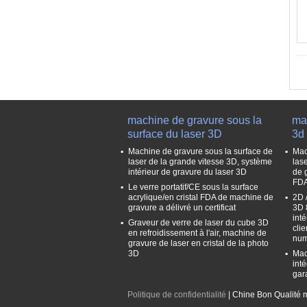
machine de gravure sous la
ma
surface du laser 3D
3d
Machine de gravure sous la surface de
Mac
laser de la grande vitesse 3D, système
las
intérieur de gravure du laser 3D
de 
FD
Le verre portatif/CE sous la surface
acrylique/en cristal FDA de machine de
2D 
gravure a délivré un certificat
3D 
int
Graveur de verre de laser du cube 3D
cli
en refroidissement à l'air, machine de
num
gravure de laser en cristal de la photo
3D
Mac
int
gar
Politique de confidentialité
| Chine Bon Qualité m