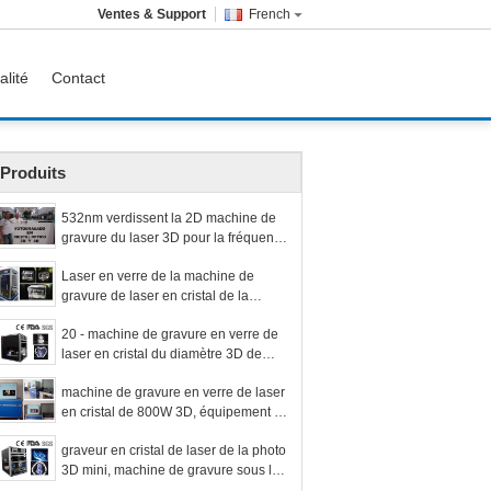
Ventes & Support
French
alité
Contact
Produits
532nm verdissent la 2D machine de
gravure du laser 3D pour la fréquence
en verre/cristal 50Hz 60Hz
Laser en verre de la machine de
gravure de laser en cristal de la
caméra 3D de kiosque 3W actionné
20 - machine de gravure en verre de
laser en cristal du diamètre 3D de
point de 40μm pour les cadeaux
machine de gravure en verre de laser
personnalisés de la photo 3D
en cristal de 800W 3D, équipement de
gravure de laser de la photo 3D
graveur en cristal de laser de la photo
3D mini, machine de gravure sous la
surface de 3 watts