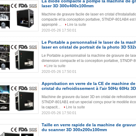
La diode compacte a pompé la machine de g
laser 3D 300x400x100mm
Machine de gravure facile de laser en cristal d'Instala
compacte et la conception portative, STNDP-801AB4 est le
approprié ...
Lire la suite
2020-05-26 17:50:01
Le Portable a personnalisé le laser de la mac
laser en cristal de portrait de la photo 3D 53
Le Portable a personnalisé la machine de gravure de laser
dimension compacte et la conception portative, STNDP-801
Lire la suite
2020-05-26 17:50:01
Approbation en verre de la CE de machine de 
cristal du refroidissement à l'air 50Hz 60Hz 3D
Machine de gravure du laser 3D en cristal de refroidisseme
STNDP-801AB1 est un special conçu pour le modèle éco
la capacit...
Lire la suite
2020-05-26 17:50:01
Taille en verre rapide de la machine de gravure
du scanner 3D 300x200x100mm