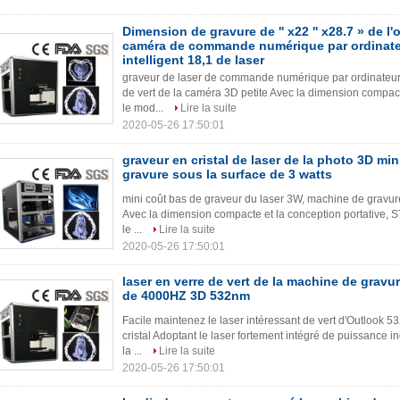
Dimension de gravure de '' x22 '' x28.7 » de l
caméra de commande numérique par ordinate
intelligent 18,1 de laser
graveur de laser de commande numérique par ordinateur
de vert de la caméra 3D petite Avec la dimension compac
le mod...
Lire la suite
2020-05-26 17:50:01
graveur en cristal de laser de la photo 3D mi
gravure sous la surface de 3 watts
mini coût bas de graveur du laser 3W, machine de gravure 
Avec la dimension compacte et la conception portative, 
le ...
Lire la suite
2020-05-26 17:50:01
laser en verre de vert de la machine de gravur
de 4000HZ 3D 532nm
Facile maintenez le laser intéressant de vert d'Outlook
cristal Adoptant le laser fortement intégré de puissanc
la ...
Lire la suite
2020-05-26 17:50:01