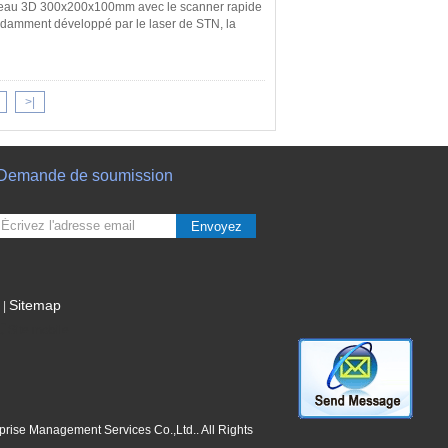
 bureau 3D 300x200x100mm avec le scanner rapide
ndamment développé par le laser de STN, la
>|
Demande de soumission
Envoyez
Sitemap
|
Site mobile
prise Management Services Co.,Ltd.. All Rights